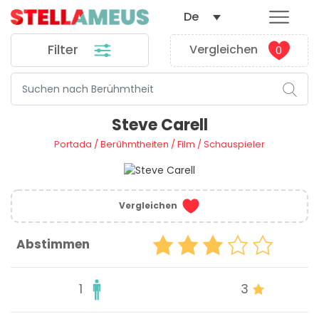
De
Filter
Vergleichen
0
Steve Carell
Portada
/
Berühmtheiten
/
Film
/
Schauspieler
Vergleichen
Abstimmen
1
3