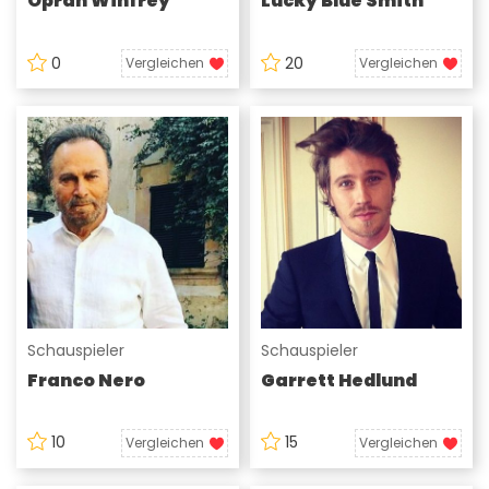
Oprah Winfrey
Lucky Blue Smith
0
20
Vergleichen
Vergleichen
Schauspieler
Schauspieler
Franco Nero
Garrett Hedlund
10
15
Vergleichen
Vergleichen