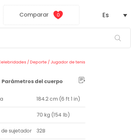
Comparar
Es
0
Celebridades
/
Deporte
/
Jugador de tenis
Parámetros del cuerpo
ra
184.2 cm (6 ft 1 in)
70 kg (154 lb)
a de sujetador
32B