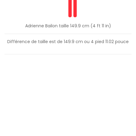
Adrienne Bailon taille 149.9 cm (4 ft 11 in)
Différence de taille est de
149.9
cm ou
4
pied
11.02
pouce