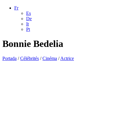
Fr
Es
De
It
Pt
Bonnie Bedelia
Portada
/
Célébrités
/
Cinéma
/
Actrice