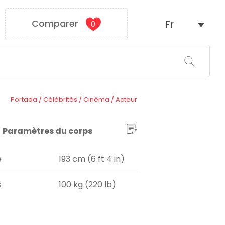
Comparer
Fr
0
Portada
/
Célébrités
/
Cinéma
/
Acteur
Paramètres du corps
e
193 cm (6 ft 4 in)
s
100 kg (220 lb)