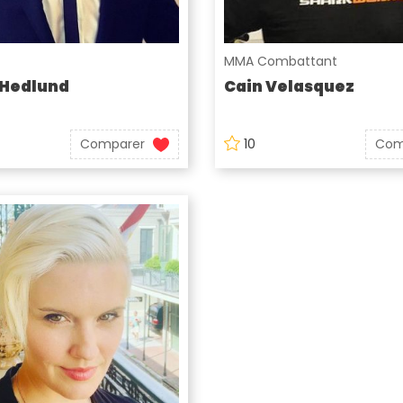
MMA Combattant
 Hedlund
Cain Velasquez
Comparer
10
Com