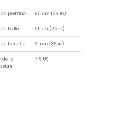
 de poitrine
86 cm (34 in)
de taille
61 cm (24 in)
 de hanche
91 cm (36 in)
e de la
7.5 US
ssure