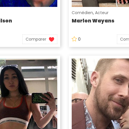
Comédien
,
Acteur
lson
Marlon Wayans
Comparer
0
Com