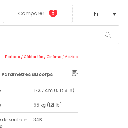
Comparer
Fr
0
Portada
/
Célébrités
/
Cinéma
/
Actrice
Paramètres du corps
e
172.7 cm (5 ft 8 in)
s
55 kg (121 lb)
e de soutien-
34B
e