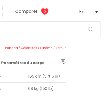
Comparer
Fr
0
Portada
/
Célébrités
/
Cinéma
/
Acteur
Paramètres du corps
e
165 cm (5 ft 5 in)
s
68 kg (150 lb)