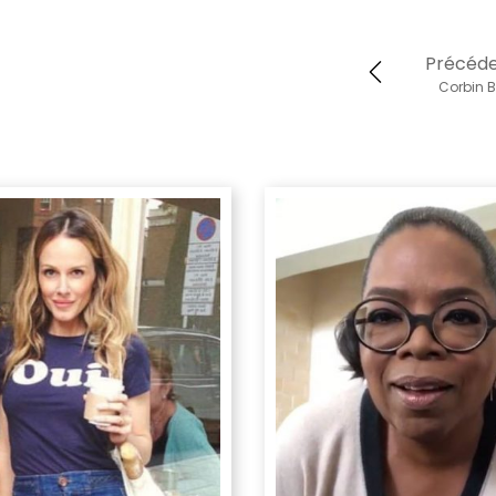
Précéd
Corbin B