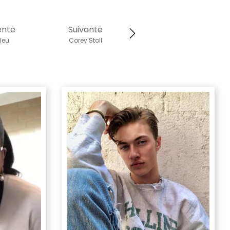
ente
Suivante
leu
Corey Stoll