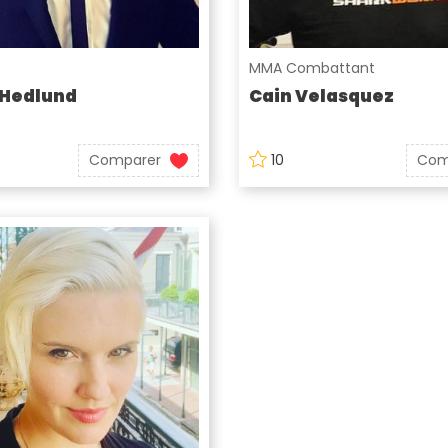
MMA Combattant
 Hedlund
Cain Velasquez
Comparer
10
Com