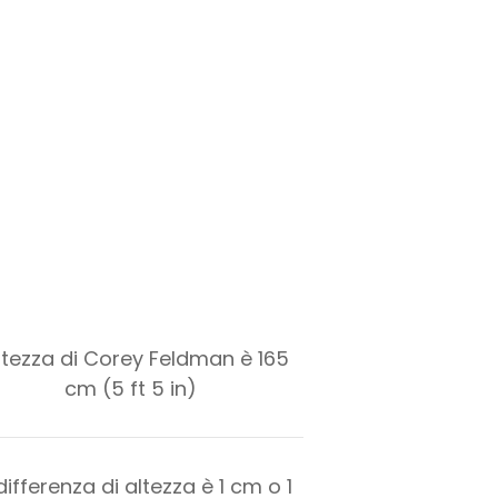
altezza di Corey Feldman è 165
cm (5 ft 5 in)
differenza di altezza è
1
cm o
1