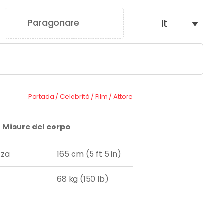
Paragonare
It
0
Portada
/
Celebrità
/
Film
/
Attore
Misure del corpo
zza
165 cm (5 ft 5 in)
68 kg (150 lb)