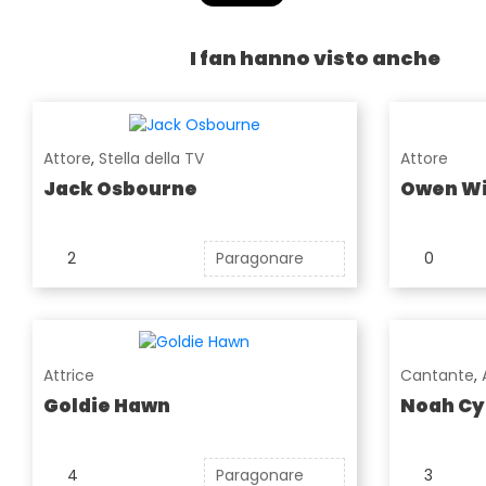
I fan hanno visto anche
Attore
,
Stella della TV
Attore
Jack Osbourne
Owen Wi
2
Paragonare
0
Attrice
Cantante
,
Goldie Hawn
Noah Cy
4
Paragonare
3