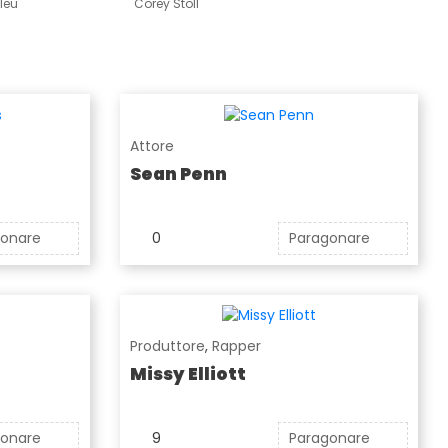
leu
Corey Stoll
Attore
Sean Penn
gonare
0
Paragonare
Produttore
,
Rapper
Missy Elliott
gonare
9
Paragonare