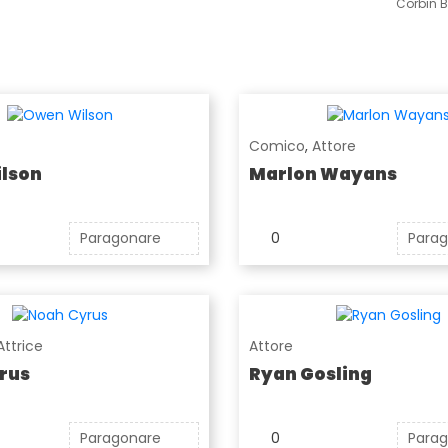
Corbin B
Comico
,
Attore
lson
Marlon Wayans
Paragonare
0
Para
Attrice
Attore
rus
Ryan Gosling
Paragonare
0
Para