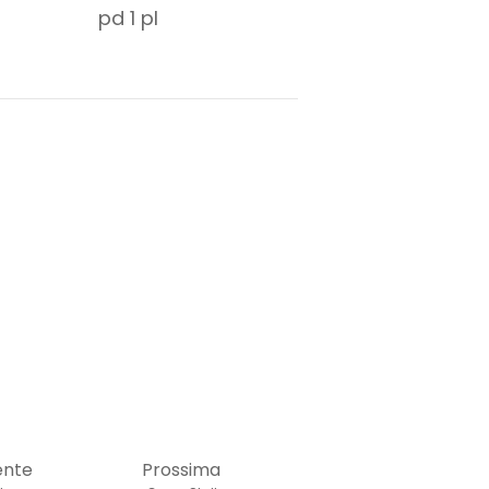
pd
1
pl
ente
Prossima