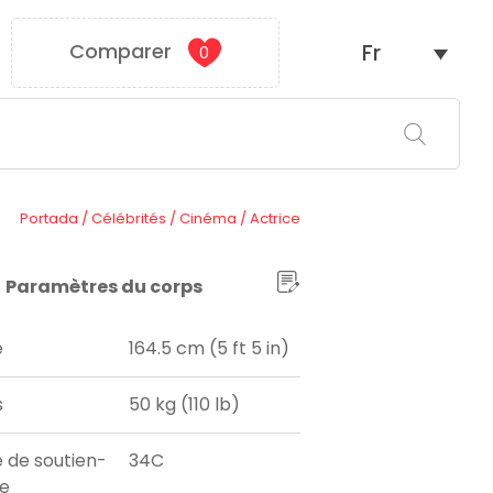
Comparer
Fr
0
Portada
/
Célébrités
/
Cinéma
/
Actrice
Paramètres du corps
e
164.5 cm (5 ft 5 in)
s
50 kg (110 lb)
e de soutien-
34C
e