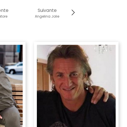
ente
Suivante
atore
Angelina Jolie