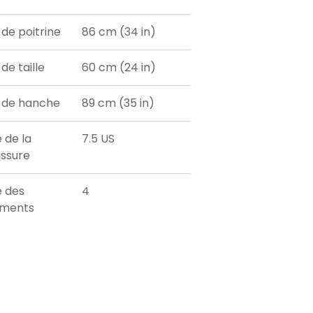
 de poitrine
86 cm (34 in)
de taille
60 cm (24 in)
 de hanche
89 cm (35 in)
e de la
7.5 US
ssure
e des
4
ements