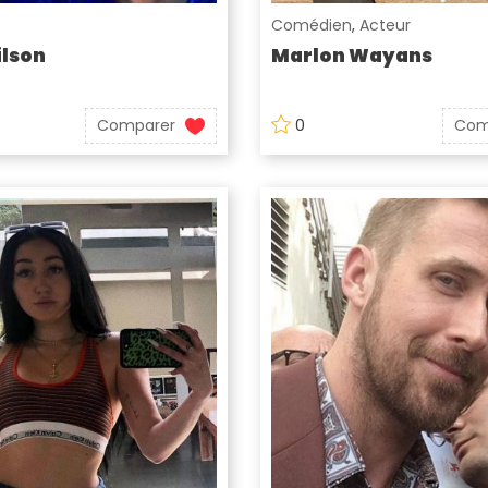
Comédien
,
Acteur
lson
Marlon Wayans
Comparer
0
Com