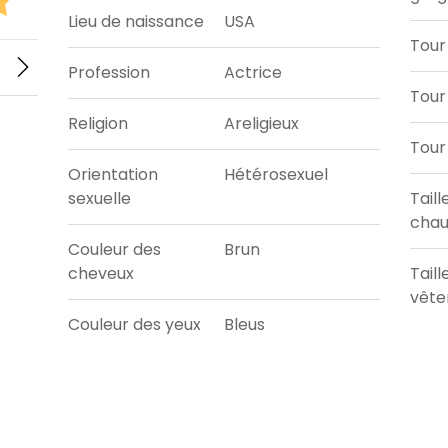
Lieu de naissance
USA
Tour
Profession
Actrice
Tour 
Religion
Areligieux
Tour
Orientation
Hétérosexuel
sexuelle
Taill
chau
Couleur des
Brun
cheveux
Taill
vêt
Couleur des yeux
Bleus