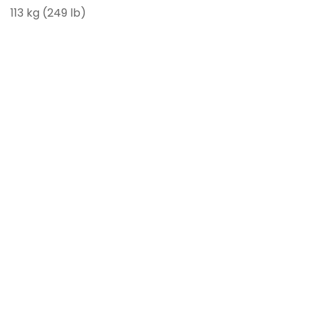
113 kg (249 lb)