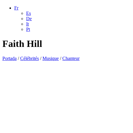
Fr
Es
De
It
Pt
Faith Hill
Portada
/
Célébrités
/
Musique
/
Chanteur