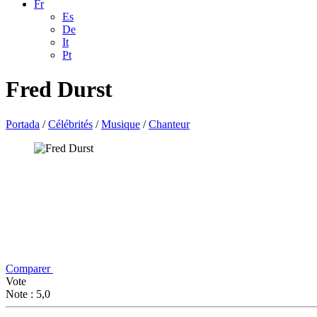
Fr
Es
De
It
Pt
Fred Durst
Portada
/
Célébrités
/
Musique
/
Chanteur
Comparer
Vote
Note : 5,0