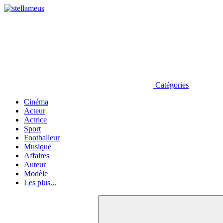
Catégories
Cinéma
Acteur
Actrice
Sport
Footballeur
Musique
Affaires
Auteur
Modèle
Les plus...