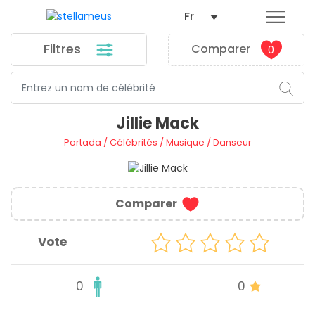
Fr
Filtres
Comparer
0
Jillie Mack
Portada
/
Célébrités
/
Musique
/
Danseur
Comparer
Vote
0
0