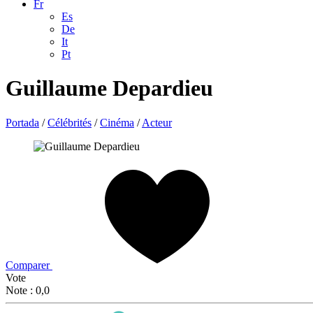
Fr
Es
De
It
Pt
Guillaume Depardieu
Portada
/
Célébrités
/
Cinéma
/
Acteur
Comparer
Vote
Note : 0,0