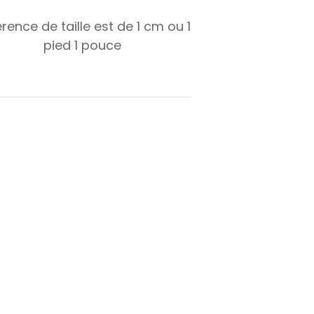
érence de taille est de
1
cm ou
1
pied
1
pouce