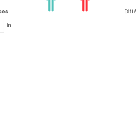
ces
Diff
in