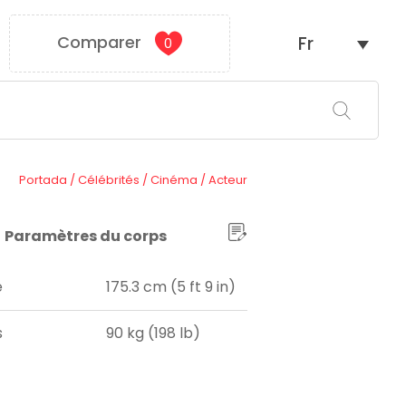
Comparer
Fr
0
Portada
/
Célébrités
/
Cinéma
/
Acteur
Paramètres du corps
e
175.3 cm (5 ft 9 in)
s
90 kg (198 lb)