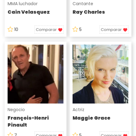
MMA luchador
Cantante
Cain Velasquez
Ray Charles
10
5
Comparar
Comparar
Negocio
Actriz
François-Henri
Maggie Grace
Pinault
7
5
Comparar
Comparar