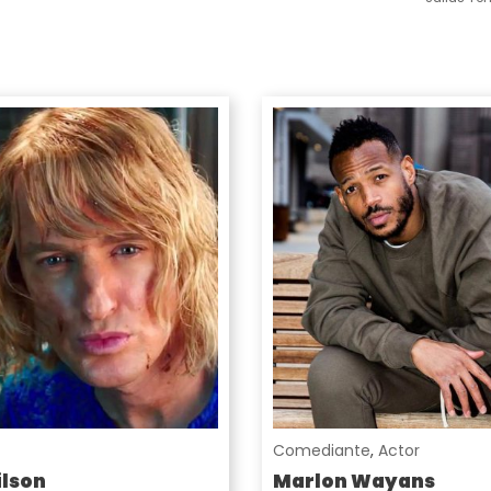
Comediante
,
Actor
lson
Marlon Wayans