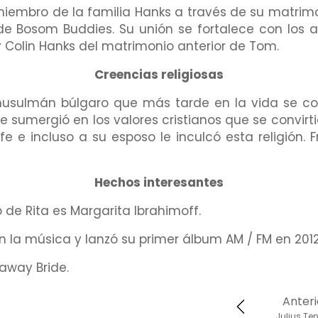
miembro de la familia Hanks a través de su matrim
de Bosom Buddies. Su unión se fortalece con los a
h y Colin Hanks del matrimonio anterior de Tom.
Creencias religiosas
 musulmán búlgaro que más tarde en la vida se conv
se sumergió en los valores cristianos que se convirtie
 e incluso a su esposo le inculcó esta religión. 
Hechos interesantes
 de Rita es Margarita Ibrahimoff.
n la música y lanzó su primer álbum AM / FM en 2012
naway Bride.
Anteri
Julius Te