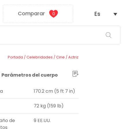
Comparar
Es
0
Portada
/
Celebridades
/
Cine
/
Actriz
Parámetros del cuerpo
ra
170.2 cm (5 ft 7 in)
72 kg (159 lb)
año de
9 EE.UU.
tos