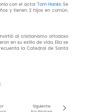
onio con el actor
Tom Hanks
. Se
ños y tienen 2 hijos en común.
irtió al cristianismo ortodoxo
ron en su estilo de vida. Ella se
Frecuenta la Catedral de Santa
.
or
Siguiente
nnon
Ray Winstone