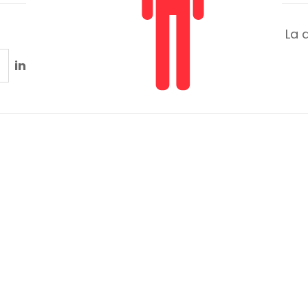
La 
in