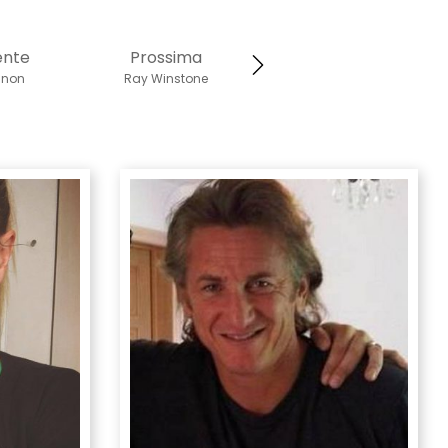
ente
Prossima
nnon
Ray Winstone