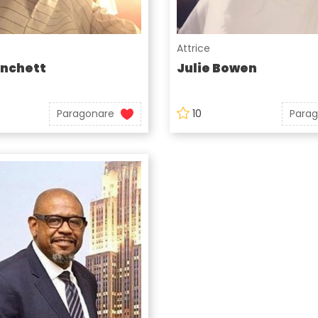
Attrice
anchett
Julie Bowen
Paragonare
10
Para