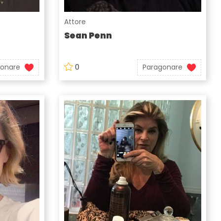
Attore
Sean Penn
gonare
0
Paragonare