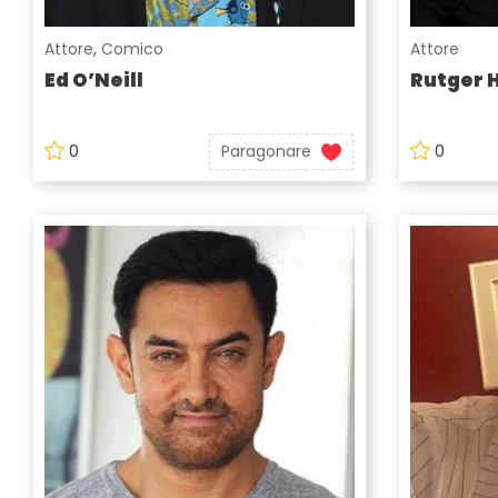
Attore
,
Comico
Attore
Ed O’Neill
Rutger 
0
Paragonare
0