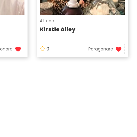
Attrice
Kirstie Alley
gonare
0
Paragonare