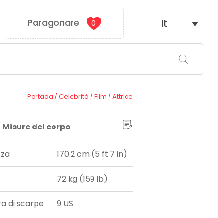
Paragonare
It
0
Portada
/
Celebrità
/
Film
/
Attrice
Misure del corpo
zza
170.2 cm (5 ft 7 in)
72 kg (159 lb)
ra di scarpe
9 US