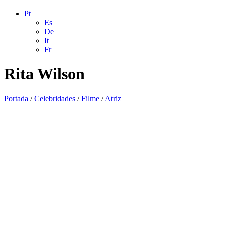
Pt
Es
De
It
Fr
Rita Wilson
Portada
/
Celebridades
/
Filme
/
Atriz