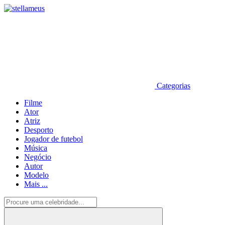
Categorias
Filme
Ator
Atriz
Desporto
Jogador de futebol
Música
Negócio
Autor
Modelo
Mais ...