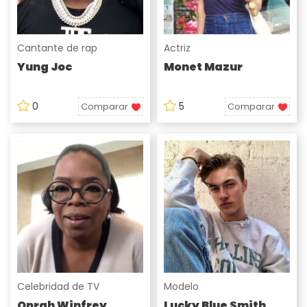
Cantante de rap
Actriz
Yung Joc
Monet Mazur
0
5
Comparar
Comparar
Celebridad de TV
Modelo
Oprah Winfrey
Lucky Blue Smith