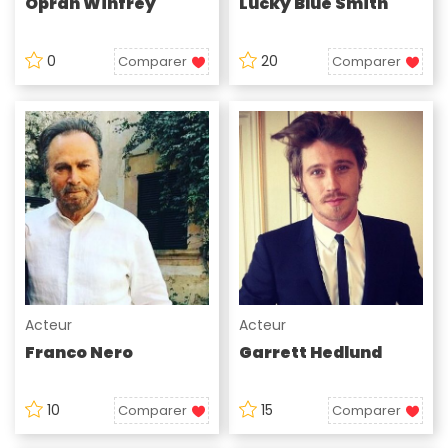
Oprah Winfrey
Lucky Blue Smith
0
20
Comparer
Comparer
Acteur
Acteur
Franco Nero
Garrett Hedlund
10
15
Comparer
Comparer