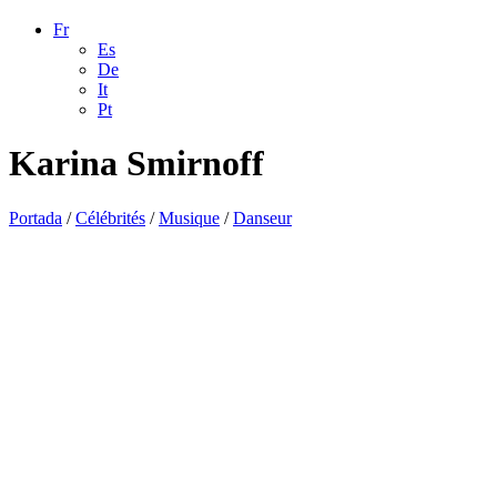
Fr
Es
De
It
Pt
Karina Smirnoff
Portada
/
Célébrités
/
Musique
/
Danseur