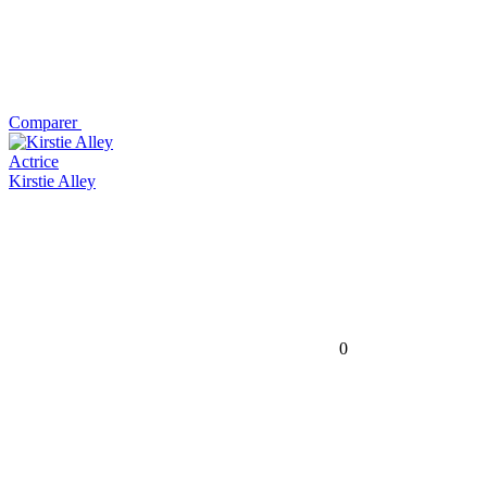
Comparer
Actrice
Kirstie Alley
0