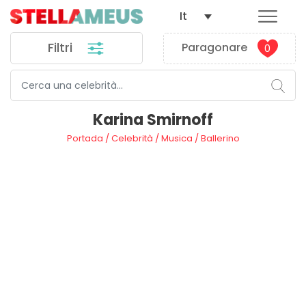
It
Filtri
Paragonare
0
Karina Smirnoff
Portada
/
Celebrità
/
Musica
/
Ballerino