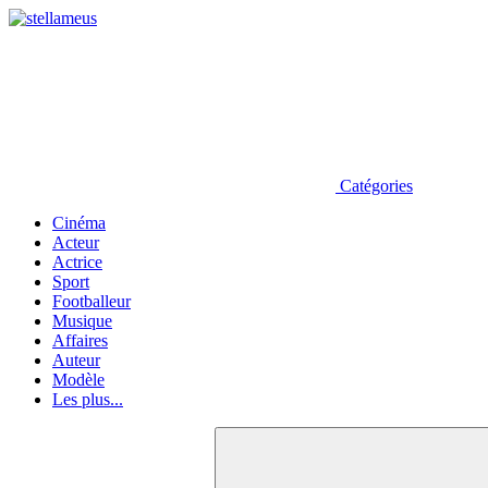
Catégories
Cinéma
Acteur
Actrice
Sport
Footballeur
Musique
Affaires
Auteur
Modèle
Les plus...