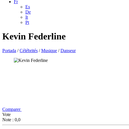
Fr
Es
De
It
Pt
Kevin Federline
Portada
/
Célébrités
/
Musique
/
Danseur
Comparer
Vote
Note : 0,0