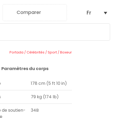
Comparer
Fr
0
Portada
/
Célébrités
/
Sport
/
Boxeur
Paramètres du corps
e
178 cm (5 ft 10 in)
s
79 kg (174 lb)
e de soutien-
34B
e