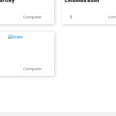
artley
Columba Bush
Comparer
5
Com
Comparer