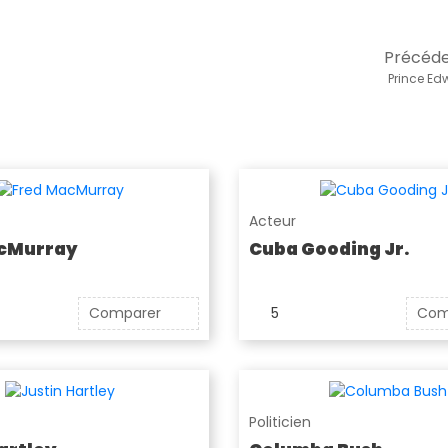
Précéd
Prince Ed
Acteur
cMurray
Cuba Gooding Jr.
Comparer
5
Com
Politicien