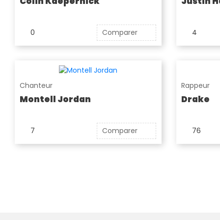
Colin Kaepernick
Justin H
0
Comparer
4
Chanteur
Rappeur
Montell Jordan
Drake
7
Comparer
76