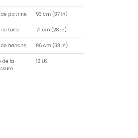
 de poitrine
93 cm (37 in)
de taille
71 cm (28 in)
 de hanche
96 cm (38 in)
e de la
12 US
ssure