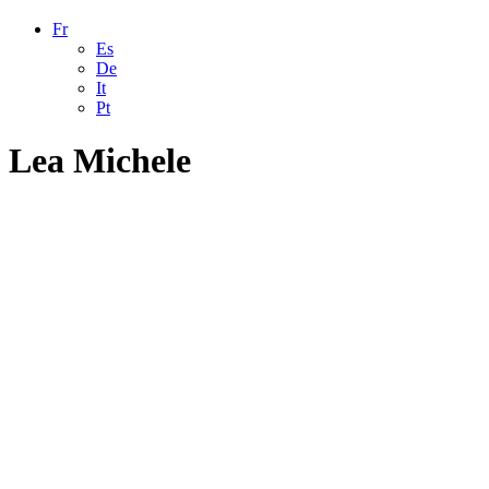
Fr
Es
De
It
Pt
Lea Michele