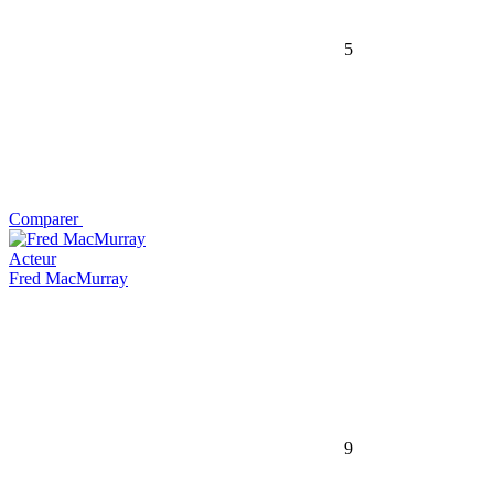
5
Comparer
Acteur
Fred MacMurray
9