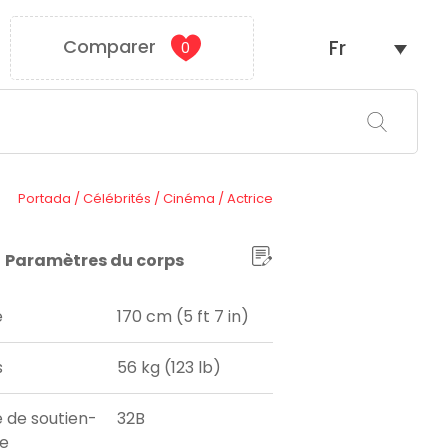
Comparer
Fr
0
Portada
/
Célébrités
/
Cinéma
/
Actrice
Paramètres du corps
e
170 cm (5 ft 7 in)
s
56 kg (123 lb)
e de soutien-
32B
e