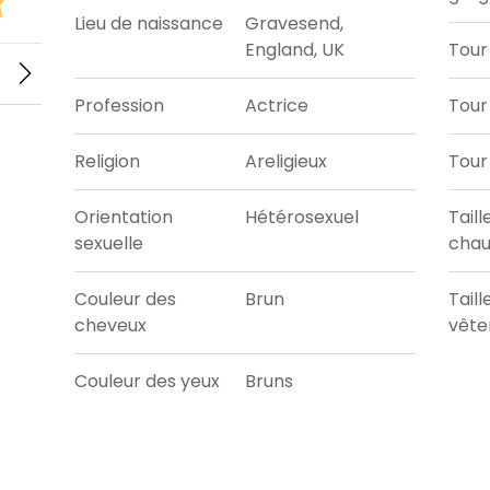
Lieu de naissance
Gravesend,
England, UK
Tour
Profession
Actrice
Tour 
Religion
Areligieux
Tour
Orientation
Hétérosexuel
Taill
sexuelle
chau
Couleur des
Brun
Taill
cheveux
vêt
Couleur des yeux
Bruns