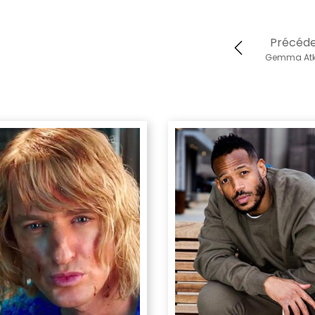
Précéd
Gemma Atk