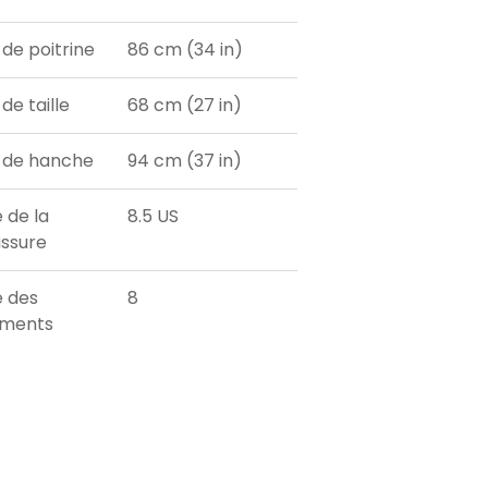
 de poitrine
86 cm (34 in)
de taille
68 cm (27 in)
 de hanche
94 cm (37 in)
e de la
8.5 US
ssure
e des
8
ements