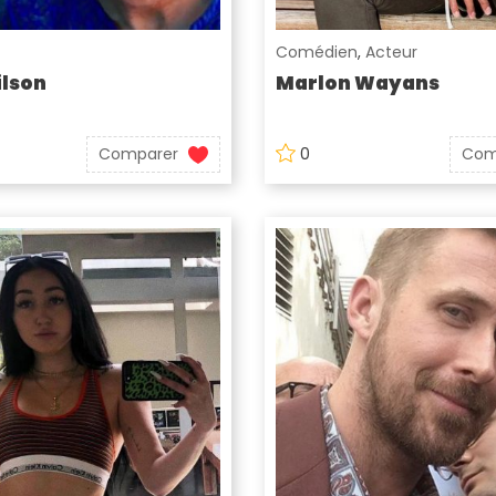
Comédien
,
Acteur
lson
Marlon Wayans
Comparer
0
Com