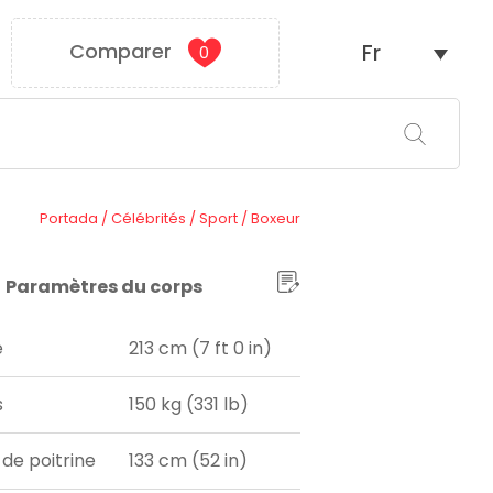
Comparer
Fr
0
Portada
/
Célébrités
/
Sport
/
Boxeur
Paramètres du corps
e
213 cm (7 ft 0 in)
s
150 kg (331 lb)
 de poitrine
133 cm (52 in)