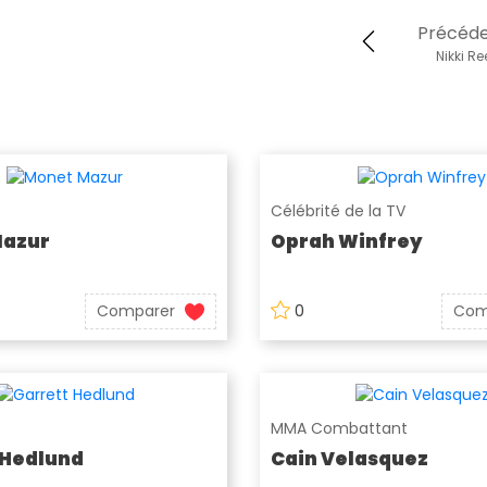
Précéd
Nikki R
Célébrité de la TV
Mazur
Oprah Winfrey
Comparer
0
Com
MMA Combattant
 Hedlund
Cain Velasquez