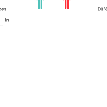
ces
Diff
in