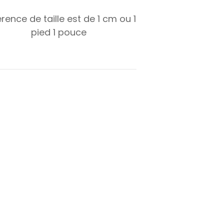
érence de taille est de
1
cm ou
1
pied
1
pouce