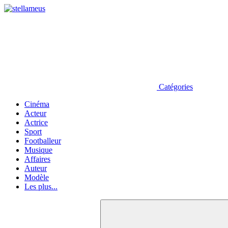
Catégories
Cinéma
Acteur
Actrice
Sport
Footballeur
Musique
Affaires
Auteur
Modèle
Les plus...