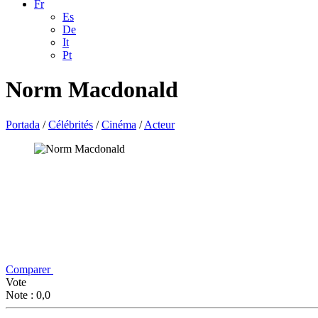
Fr
Es
De
It
Pt
Norm Macdonald
Portada
/
Célébrités
/
Cinéma
/
Acteur
Comparer
Vote
Note : 0,0