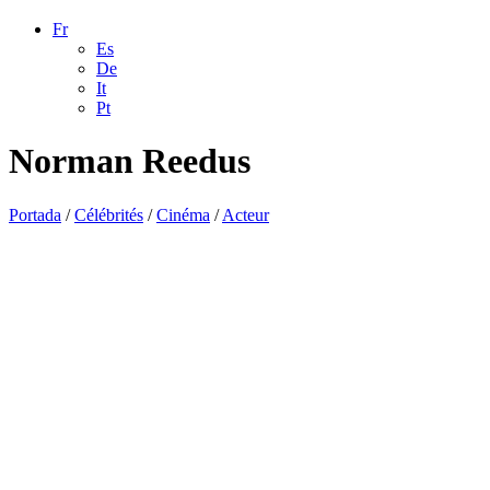
Fr
Es
De
It
Pt
Norman Reedus
Portada
/
Célébrités
/
Cinéma
/
Acteur