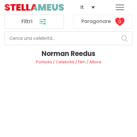
It
Filtri
Paragonare
0
Norman Reedus
Portada
/
Celebrità
/
Film
/
Attore