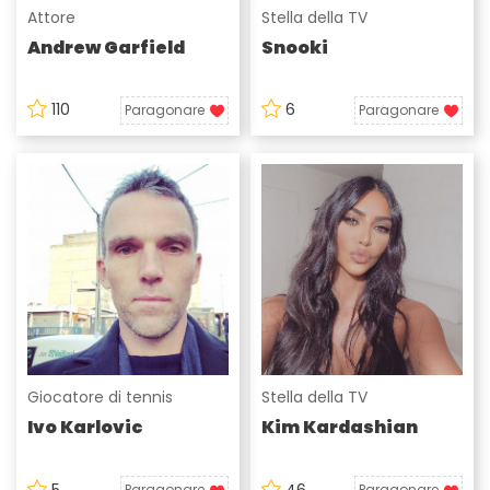
Attore
Stella della TV
Andrew Garfield
Snooki
110
6
Paragonare
Paragonare
Giocatore di tennis
Stella della TV
Ivo Karlovic
Kim Kardashian
5
46
Paragonare
Paragonare