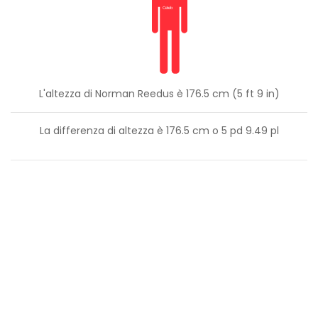
L'altezza di Norman Reedus è 176.5 cm (5 ft 9 in)
La differenza di altezza è
176.5
cm o
5
pd
9.49
pl