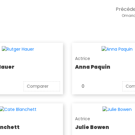
Précéd
Omari
Actrice
Hauer
Anna Paquin
Comparer
0
Com
Actrice
anchett
Julie Bowen