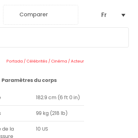
Comparer
Fr
0
Portada
/
Célébrités
/
Cinéma
/
Acteur
Paramètres du corps
e
182.9 cm (6 ft 0 in)
s
99 kg (218 lb)
e de la
10 US
ssure