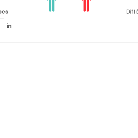
ces
Diff
in