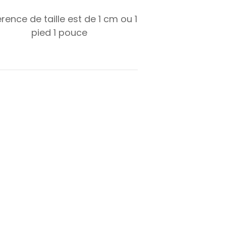
érence de taille est de
1
cm ou
1
pied
1
pouce