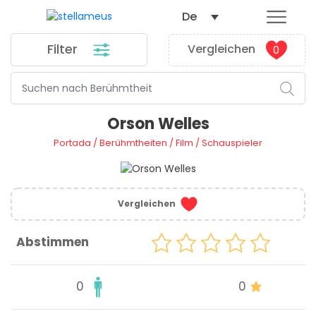
De
Filter
Vergleichen
0
Orson Welles
Portada
/
Berühmtheiten
/
Film
/
Schauspieler
Vergleichen
Abstimmen
0
0