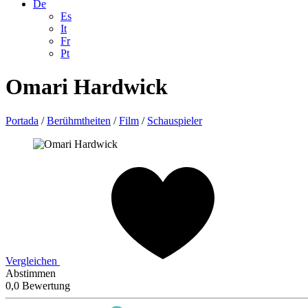
De
Es
It
Fr
Pt
Omari Hardwick
Portada
/
Berühmtheiten
/
Film
/
Schauspieler
Vergleichen
Abstimmen
0,0 Bewertung