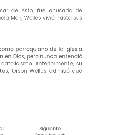
pesar de esto, fue acusado de
ola Mori, Welles vivió hasta sus
como parroquiano de la Iglesia
een en Dios, pero nunca entendió
catolicismo. Anteriormente, su
stas, Orson Welles admitió que
or
Siguiente
on
Omari Hardwick