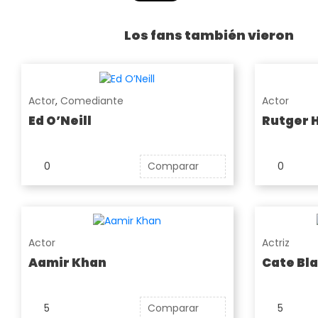
Los fans también vieron
Actor
,
Comediante
Actor
Ed O’Neill
Rutger 
0
Comparar
0
Actor
Actriz
Aamir Khan
Cate Bl
5
Comparar
5