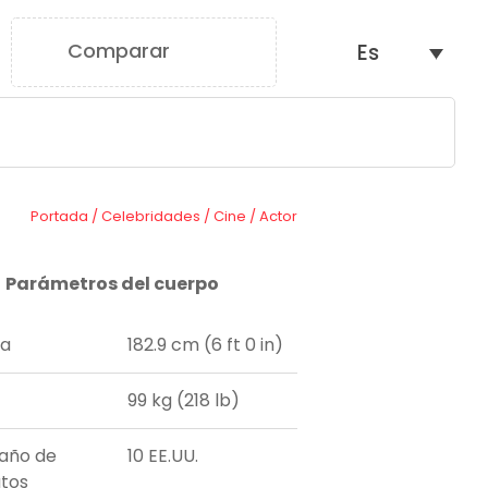
Comparar
Es
0
Portada
/
Celebridades
/
Cine
/
Actor
Parámetros del cuerpo
ra
182.9 cm (6 ft 0 in)
99 kg (218 lb)
año de
10 EE.UU.
tos