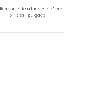
diferencia de altura es de
1
cm
o
1
pies
1
pulgada