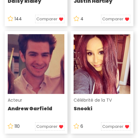
Daisy Ridley
Justin Hartley
144
4
Comparer
Comparer
Acteur
Célébrité de la TV
Andrew Garfield
Snooki
110
6
Comparer
Comparer