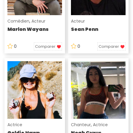
Comédien
,
Acteur
Acteur
Marlon Wayans
Sean Penn
0
0
Comparer
Comparer
Actrice
Chanteur
,
Actrice
Goldie Hawn
Noah Cyrus