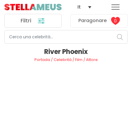
It
Filtri
Paragonare
0
River Phoenix
Portada
/
Celebrità
/
Film
/
Attore