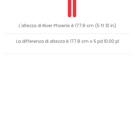
L'altezza di River Phoenix è 177.8 cm (5 ft 10 in)
La differenza di altezza è
177.8
cm o
5
pd
10.00
pl