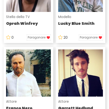
Stella della TV
Modello
Oprah Winfrey
Lucky Blue Smith
0
20
Paragonare
Paragonare
Attore
Attore
Franco Nero
Garrett Hedlund