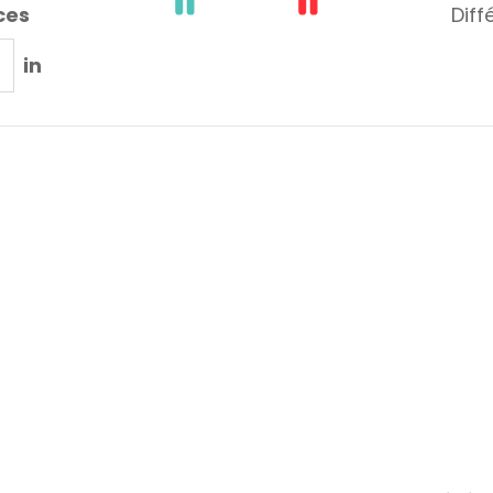
ces
Diff
in