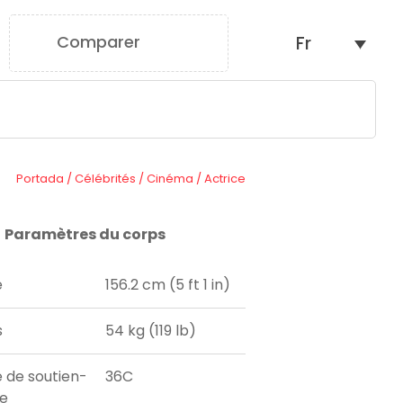
Comparer
Fr
0
Portada
/
Célébrités
/
Cinéma
/
Actrice
Paramètres du corps
e
156.2 cm (5 ft 1 in)
s
54 kg (119 lb)
e de soutien-
36C
e