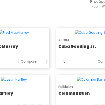
Précéd
Naomi W
Acteur
cMurray
Cuba Gooding Jr.
Comparer
5
Com
Politicien
artley
Columba Bush