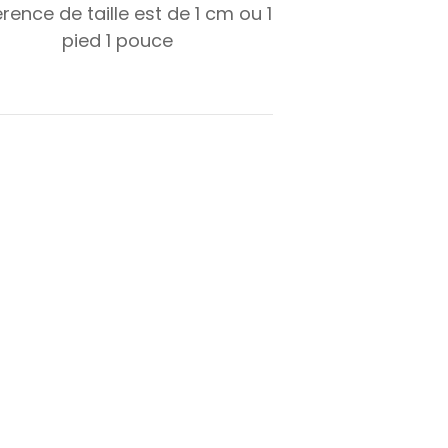
érence de taille est de
1
cm ou
1
pied
1
pouce