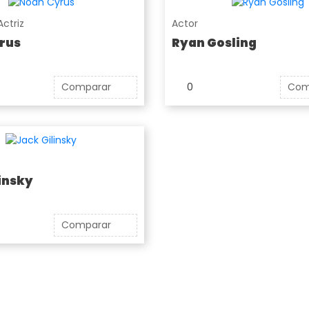
Actriz
Actor
rus
Ryan Gosling
Comparar
0
Com
insky
Comparar