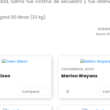
idad, Salma fue víctima de secuestro y fue reten
nó 50 libras (23 kg).
Anteri
Naomi W
Comediante
,
Actor
lson
Marlon Wayans
Comparar
0
Com