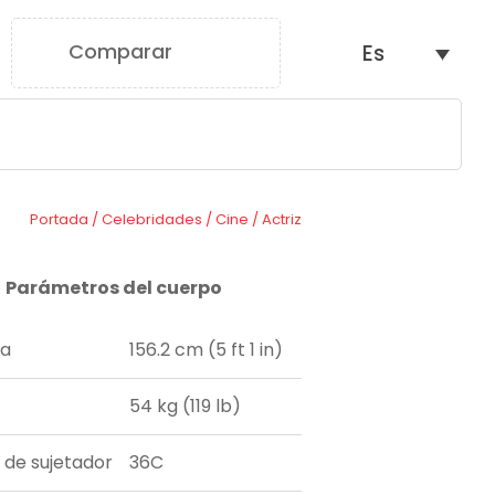
Comparar
Es
0
Portada
/
Celebridades
/
Cine
/
Actriz
Parámetros del cuerpo
ra
156.2 cm (5 ft 1 in)
54 kg (119 lb)
a de sujetador
36C