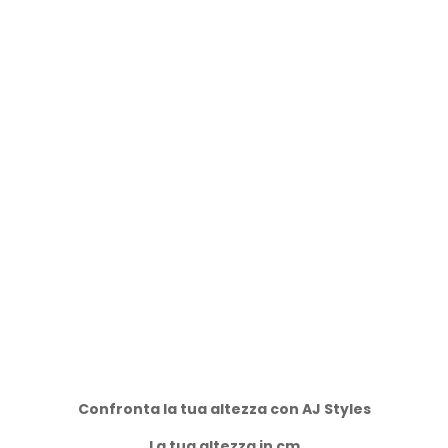
Confronta la tua altezza con AJ Styles
La tua altezza in cm