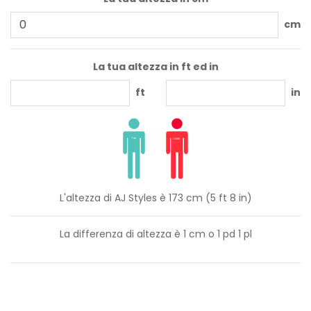
cm
La tua altezza in ft ed in
ft
in
L'altezza di AJ Styles è 173 cm (5 ft 8 in)
La differenza di altezza è
1
cm o
1
pd
1
pl