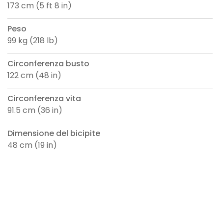
173 cm (5 ft 8 in)
Peso
99 kg (218 lb)
Circonferenza busto
122 cm (48 in)
Circonferenza vita
91.5 cm (36 in)
Dimensione del bicipite
48 cm (19 in)