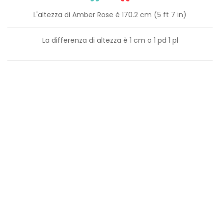
L'altezza di Amber Rose è 170.2 cm (5 ft 7 in)
La differenza di altezza è
1
cm o
1
pd
1
pl