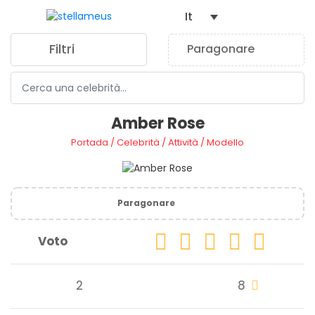
It
Filtri
Paragonare
0
Amber Rose
Portada
/
Celebrità
/
Attività
/
Modello
Paragonare
Voto
2
8