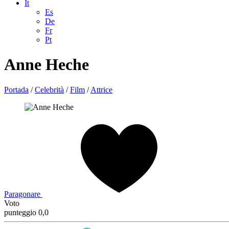
It
Es
De
Fr
Pt
Anne Heche
Portada
/
Celebrità
/
Film
/
Attrice
Paragonare
Voto
punteggio 0,0