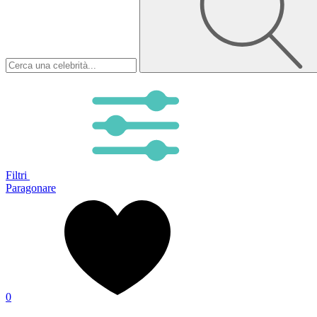
Filtri
Paragonare
0