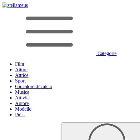
Categorie
Film
Attore
Attrice
Sport
Giocatore di calcio
Musica
Attività
Autore
Modello
Più...