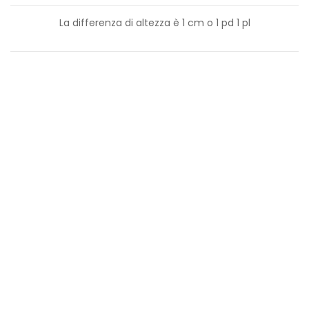
La differenza di altezza è
1
cm o
1
pd
1
pl