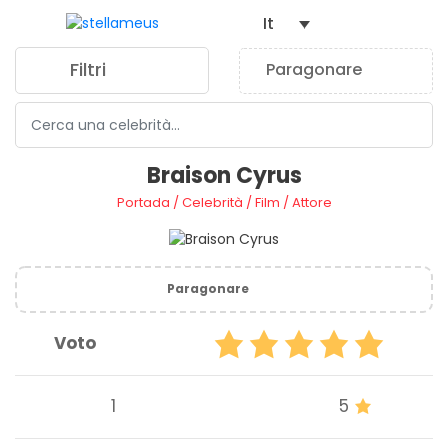
It
Filtri
Paragonare
0
Braison Cyrus
Portada
/
Celebrità
/
Film
/
Attore
Paragonare
Voto
1
5