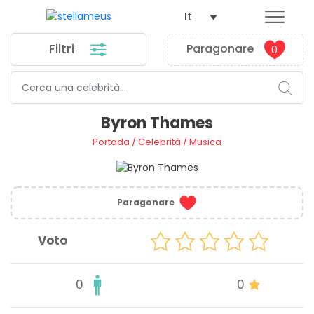
It
Filtri
Paragonare
0
Byron Thames
Portada
/
Celebrità
/
Musica
Paragonare
Voto
0
0