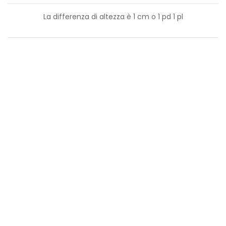
La differenza di altezza è
1
cm o
1
pd
1
pl