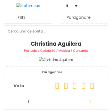
It
Filtri
Paragonare
0
Christina Aguilera
Portada
/
Celebrità
/
Musica
/
Cantante
Paragonare
Voto
1
1