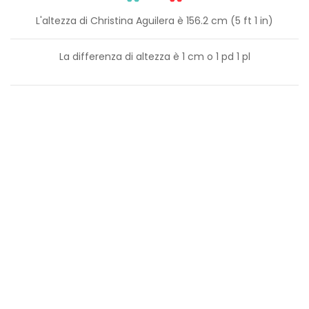
L'altezza di Christina Aguilera è 156.2 cm (5 ft 1 in)
La differenza di altezza è
1
cm o
1
pd
1
pl