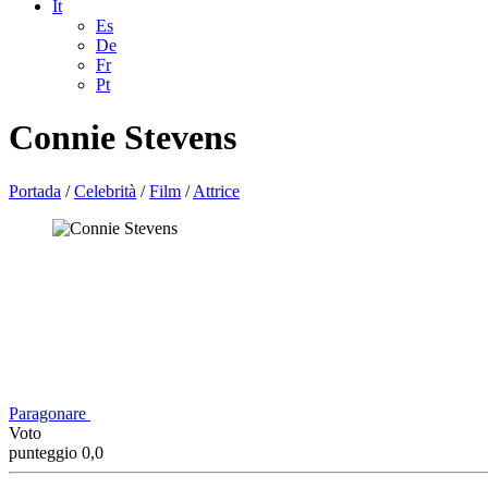
It
Es
De
Fr
Pt
Connie Stevens
Portada
/
Celebrità
/
Film
/
Attrice
Paragonare
Voto
punteggio 0,0