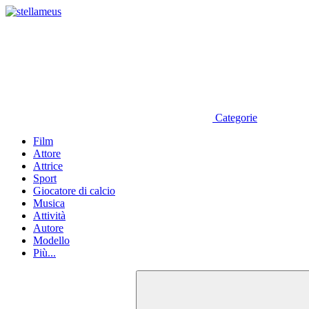
Categorie
Film
Attore
Attrice
Sport
Giocatore di calcio
Musica
Attività
Autore
Modello
Più...