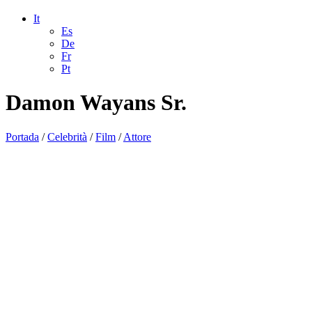
It
Es
De
Fr
Pt
Damon Wayans Sr.
Portada
/
Celebrità
/
Film
/
Attore