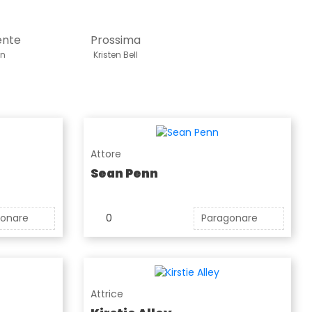
ente
Prossima
nn
Kristen Bell
Attore
Sean Penn
gonare
0
Paragonare
Attrice