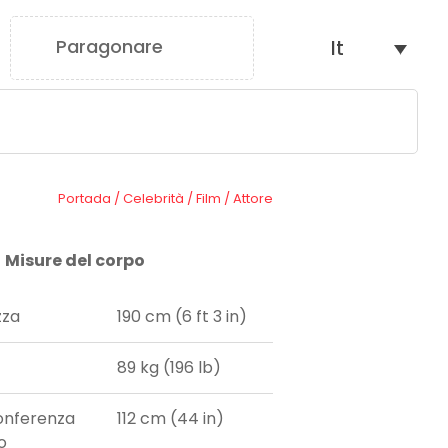
Paragonare
It
0
Portada
/
Celebrità
/
Film
/
Attore
Misure del corpo
zza
190 cm (6 ft 3 in)
89 kg (196 lb)
onferenza
112 cm (44 in)
o