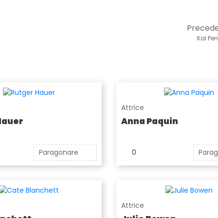
Preced
Kal Pe
Attrice
Hauer
Anna Paquin
Paragonare
0
Para
Attrice