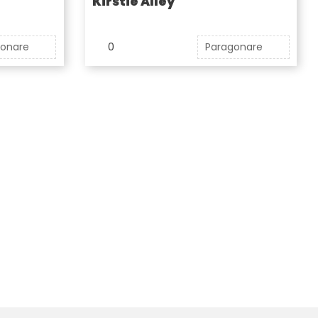
Kirstie Alley
gonare
0
Paragonare