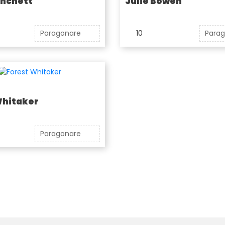
anchett
Julie Bowen
Paragonare
10
Para
Whitaker
Paragonare