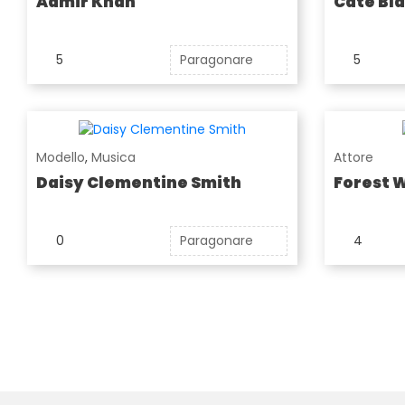
Aamir Khan
Cate Bl
5
Paragonare
5
Modello
,
Musica
Attore
Daisy Clementine Smith
Forest 
0
Paragonare
4