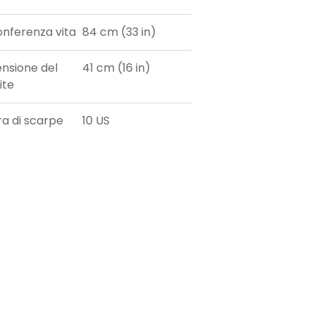
onferenza vita
84 cm (33 in)
nsione del
41 cm (16 in)
ite
ra di scarpe
10 US