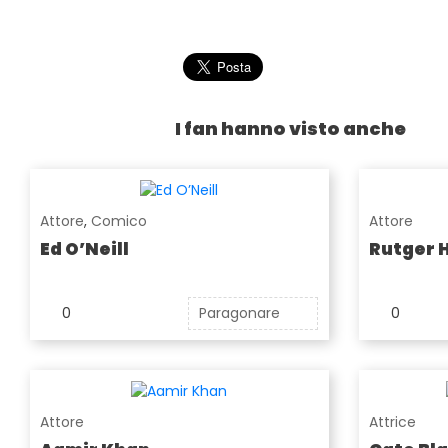
I fan hanno visto anche
Attore
,
Comico
Attore
Ed O’Neill
Rutger 
0
Paragonare
0
Attore
Attrice