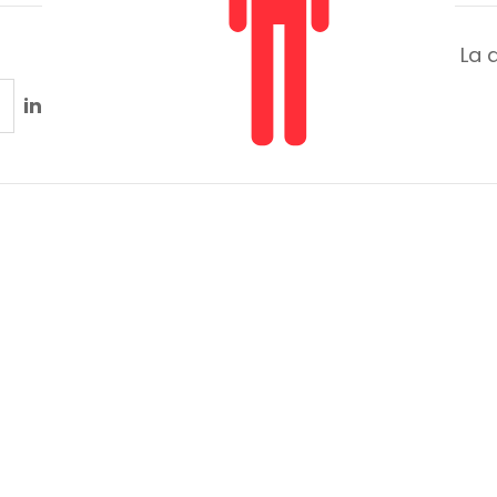
La 
in