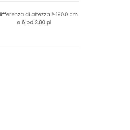
differenza di altezza è
190.0
cm
o
6
pd
2.80
pl